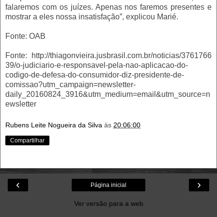
falaremos com os juízes. Apenas nos faremos presentes e
mostrar a eles nossa insatisfação”, explicou Marié.
Fonte: OAB
Fonte: http://thiagonvieira.jusbrasil.com.br/noticias/3761766
39/o-judiciario-e-responsavel-pela-nao-aplicacao-do-
codigo-de-defesa-do-consumidor-diz-presidente-de-
comissao?utm_campaign=newsletter-
daily_20160824_3916&utm_medium=email&utm_source=n
ewsletter
Rubens Leite Nogueira da Silva
às
20:06:00
Compartilhar
‹
›
Página inicial
Ver versão para a web