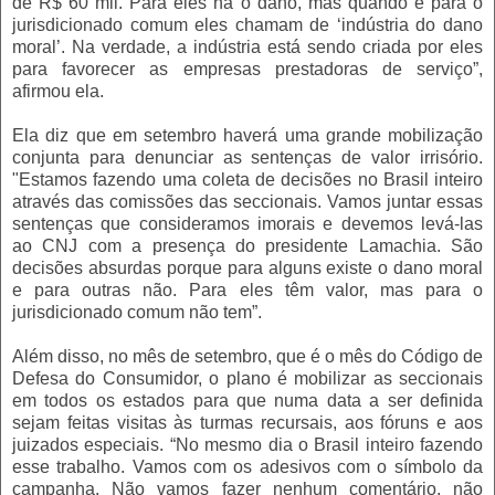
de R$ 60 mil. Para eles há o dano, mas quando é para o
jurisdicionado comum eles chamam de ‘indústria do dano
moral’. Na verdade, a indústria está sendo criada por eles
para favorecer as empresas prestadoras de serviço”,
afirmou ela.
Ela diz que em setembro haverá uma grande mobilização
conjunta para denunciar as sentenças de valor irrisório.
"Estamos fazendo uma coleta de decisões no Brasil inteiro
através das comissões das seccionais. Vamos juntar essas
sentenças que consideramos imorais e devemos levá-las
ao CNJ com a presença do presidente Lamachia. São
decisões absurdas porque para alguns existe o dano moral
e para outras não. Para eles têm valor, mas para o
jurisdicionado comum não tem”.
Além disso, no mês de setembro, que é o mês do Código de
Defesa do Consumidor, o plano é mobilizar as seccionais
em todos os estados para que numa data a ser definida
sejam feitas visitas às turmas recursais, aos fóruns e aos
juizados especiais. “No mesmo dia o Brasil inteiro fazendo
esse trabalho. Vamos com os adesivos com o símbolo da
campanha. Não vamos fazer nenhum comentário, não