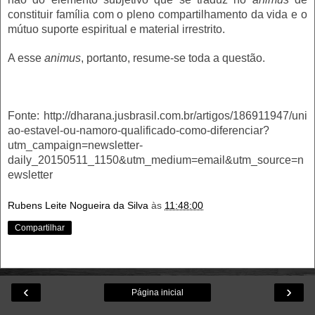
constituir família com o pleno compartilhamento da vida e o
mútuo suporte espiritual e material irrestrito.
A esse
animus
, portanto, resume-se toda a questão.
Fonte:
http://dharana.jusbrasil.com.br/artigos/186911947/uni
ao-estavel-ou-namoro-qualificado-como-diferenciar?
utm_campaign=newsletter-
daily_20150511_1150&utm_medium=email&utm_source=n
ewsletter
Rubens Leite Nogueira da Silva
às
11:48:00
Compartilhar
‹
›
Página inicial