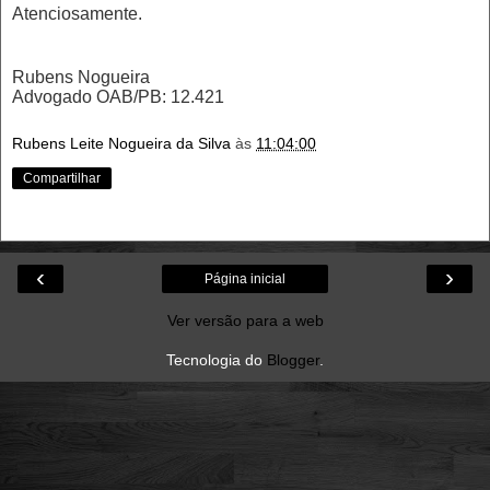
Atenciosamente.
Rubens Nogueira
Advogado OAB/PB: 12.421
Rubens Leite Nogueira da Silva
às
11:04:00
Compartilhar
‹
›
Página inicial
Ver versão para a web
Tecnologia do
Blogger
.