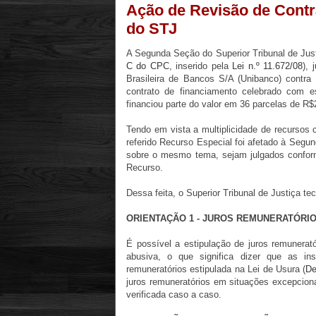
Ação de Revisão de Contr
do STJ
A Segunda Seção do Superior Tribunal de Justi
C do CPC
, inserido pela
Lei n.º 11.672/08
), 
Brasileira de Bancos S/A (Unibanco) contra
contrato de financiamento celebrado com
financiou parte do valor em 36 parcelas de R$
Tendo em vista a multiplicidade de recursos 
referido Recurso Especial foi afetado à Seg
sobre o mesmo tema, sejam julgados conform
Recurso.
Dessa feita, o Superior Tribunal de Justiça te
ORIENTAÇÃO 1 - JUROS REMUNERATÓRI
É possível a estipulação de juros remunerat
abusiva, o que significa dizer que as ins
remuneratórios estipulada na Lei de Usura (
De
juros remuneratórios em situações excepcio
verificada caso a caso.