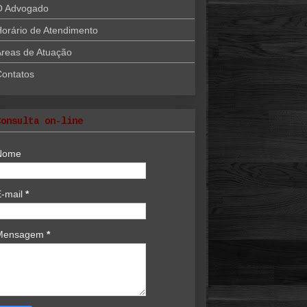
O Advogado
orário de Atendimento
reas de Atuação
Contatos
Consulta on-line
Nome
E-mail
*
Mensagem
*