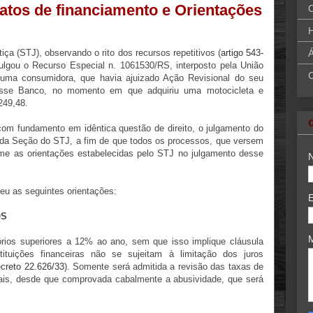
atos de financiamento e Orientações
H
ça (STJ), observando o rito dos recursos repetitivos (
artigo 543-
Á
julgou o Recurso Especial n. 1061530/RS, interposto pela União
 uma consumidora, que havia ajuizado Ação Revisional do seu
 esse Banco, no momento em que adquiriu uma motocicleta e
249,48.
com fundamento em idêntica questão de direito, o julgamento do
unda Seção do STJ, a fim de que todos os processos, que versem
e as orientações estabelecidas pelo STJ no julgamento desse
ceu as seguintes orientações:
OS
órios superiores a 12% ao ano, sem que isso implique cláusula
tituições financeiras não se sujeitam à limitação dos juros
creto 22.626/33
). Somente será admitida a revisão das taxas de
nais, desde que comprovada cabalmente a abusividade, que será