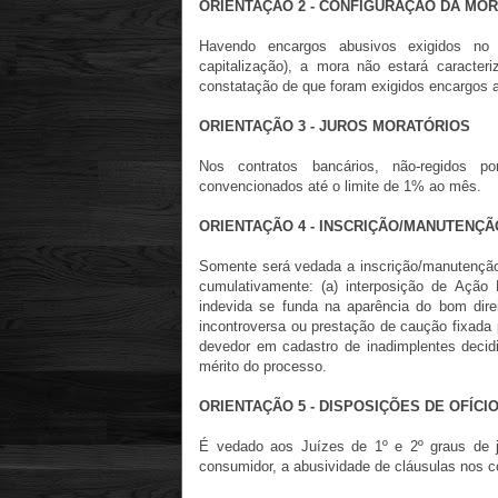
ORIENTAÇÃO 2 - CONFIGURAÇÃO DA MO
Havendo encargos abusivos exigidos no p
capitalização), a mora não estará caracte
constatação de que foram exigidos encargos 
ORIENTAÇÃO 3 - JUROS MORATÓRIOS
Nos contratos bancários, não-regidos po
convencionados até o limite de 1% ao mês.
ORIENTAÇÃO 4 - INSCRIÇÃO/MANUTENÇ
Somente será vedada a inscrição/manutenção
cumulativamente: (a) interposição de Ação
indevida se funda na aparência do bom dire
incontroversa ou prestação de caução fixada
devedor em cadastro de inadimplentes decid
mérito do processo.
ORIENTAÇÃO 5 - DISPOSIÇÕES DE OFÍCI
É vedado aos Juízes de 1º e 2º graus de ju
consumidor, a abusividade de cláusulas nos c