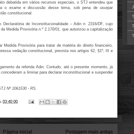
uito debatida em vários recursos especiais, o STJ entendeu que
J
para o exame e discussão desse tema, sob pena de usurpar
tão constitucional.
T
 Declaratória de Inconstitucionalidade – Adin n. 2316/DF, cujo
T
 da Medida Provisória n.º 2.170/01, que autorizou a capitalização
T
r Medida Provisória para tratar de matéria do direito financeiro,
essa vedação constitucional, prevista nos artigos 62, §1º, III e
lgamento da referida Adin. Contudo, até o presente momento, já
 concederam a liminar para declarar inconstitucional e suspender
 STJ Nº 1061530 - RS.
s
03:40:00
Página inicial
Postagem mais antiga