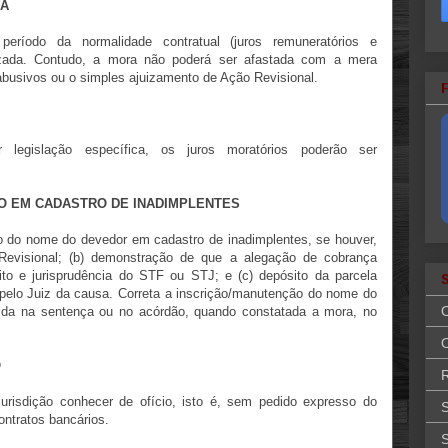
RA
eríodo da normalidade contratual (juros remuneratórios e
rizada. Contudo, a mora não poderá ser afastada com a mera
abusivos ou o simples ajuizamento de Ação Revisional.
r legislação específica, os juros moratórios poderão ser
ÃO EM CADASTRO DE INADIMPLENTES
 do nome do devedor em cadastro de inadimplentes, se houver,
 Revisional; (b) demonstração de que a alegação de cobrança
ito e jurisprudência do STF ou STJ; e (c) depósito da parcela
 pelo Juiz da causa. Correta a inscrição/manutenção do nome do
ida na sentença ou no acórdão, quando constatada a mora, no
O
O
R
risdição conhecer de ofício, isto é, sem pedido expresso do
S
ontratos bancários.
S