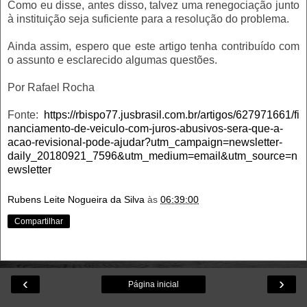
Como eu disse, antes disso, talvez uma renegociação junto
à instituição seja suficiente para a resolução do problema.
Ainda assim, espero que este artigo tenha contribuído com
o assunto e esclarecido algumas questões.
Por Rafael Rocha
Fonte:
https://rbispo77.jusbrasil.com.br/artigos/627971661/fi
nanciamento-de-veiculo-com-juros-abusivos-sera-que-a-
acao-revisional-pode-ajudar?utm_campaign=newsletter-
daily_20180921_7596&utm_medium=email&utm_source=n
ewsletter
Rubens Leite Nogueira da Silva
às
06:39:00
Compartilhar
‹
›
Página inicial