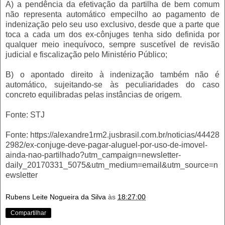
A) a pendência da efetivação da partilha de bem comum
não representa automático empecilho ao pagamento de
indenização pelo seu uso exclusivo, desde que a parte que
toca a cada um dos ex-cônjuges tenha sido definida por
qualquer meio inequívoco, sempre suscetível de revisão
judicial e fiscalização pelo Ministério Público;
B) o apontado direito à indenização também não é
automático, sujeitando-se às peculiaridades do caso
concreto equilibradas pelas instâncias de origem.
Fonte: STJ
Fonte: https://alexandre1rm2.jusbrasil.com.br/noticias/44428
2982/ex-conjuge-deve-pagar-aluguel-por-uso-de-imovel-
ainda-nao-partilhado?utm_campaign=newsletter-
daily_20170331_5075&utm_medium=email&utm_source=n
ewsletter
Rubens Leite Nogueira da Silva
às
18:27:00
Compartilhar