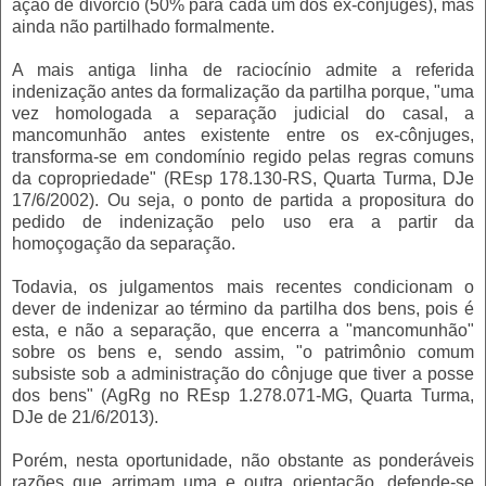
ação de divórcio (50% para cada um dos ex-cônjuges), mas
ainda não partilhado formalmente.
A mais antiga linha de raciocínio admite a referida
indenização antes da formalização da partilha porque, "uma
vez homologada a separação judicial do casal, a
mancomunhão antes existente entre os ex-cônjuges,
transforma-se em condomínio regido pelas regras comuns
da copropriedade" (REsp 178.130-RS, Quarta Turma, DJe
17/6/2002). Ou seja, o ponto de partida a propositura do
pedido de indenização pelo uso era a partir da
homoçogação da separação.
Todavia, os julgamentos mais recentes condicionam o
dever de indenizar ao término da partilha dos bens, pois é
esta, e não a separação, que encerra a "mancomunhão"
sobre os bens e, sendo assim, "o patrimônio comum
subsiste sob a administração do cônjuge que tiver a posse
dos bens" (AgRg no REsp 1.278.071-MG, Quarta Turma,
DJe de 21/6/2013).
Porém, nesta oportunidade, não obstante as ponderáveis
razões que arrimam uma e outra orientação, defende-se