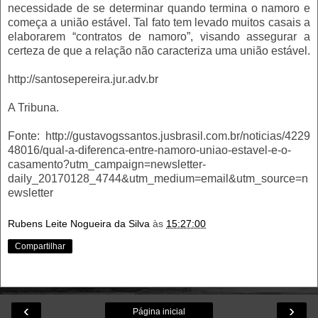
necessidade de se determinar quando termina o namoro e
começa a união estável. Tal fato tem levado muitos casais a
elaborarem “contratos de namoro”, visando assegurar a
certeza de que a relação não caracteriza uma união estável.
http://santosepereira.jur.adv.br
A Tribuna.
Fonte: http://gustavogssantos.jusbrasil.com.br/noticias/4229
48016/qual-a-diferenca-entre-namoro-uniao-estavel-e-o-
casamento?utm_campaign=newsletter-
daily_20170128_4744&utm_medium=email&utm_source=n
ewsletter
Rubens Leite Nogueira da Silva
às
15:27:00
Compartilhar
‹
›
Página inicial