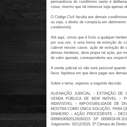
permanência do condômino neste é delibera
coisa, mesmo que tal interesse seja apenas d
O Código Civil faculta aos demais condôminos,
ou seja, o direito de comprá-la em detrimento
condomínio).
Até aqui, vimos que é lícito a qualquer herde
por sua vez, é uma forma de extinção do c
cabível nesses casos: ação de extinção de c
demais herdeiros, deve propor tal ação, por me
do valor apurado, correspondente aos respecti
A venda judicial só não será possível quand
favor, hipótese em que deve pagar aos demais 
Sobre o tema, vejamos a seguinte decisão:
ALIENAÇÃO JUDICIAL - EXTINÇÃO DE
VENDA PÚBLICA DE BEM IMÓVEL – PO
INDIVISÍVEL – IMPOSSIBILIDADE DE 
MOSTRA COMO ÚNICA SOLUÇÃO, PARA QU
DINHEIRO – AÇÃO PROCEDENTE – DECI
00099190920128260223 SP 0009919-09.201
Julgamento: 02/12/2015, 5ª Câmara de Direito