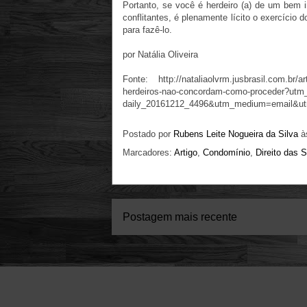
Portanto, se você é herdeiro (a) de um bem 
conflitantes, é plenamente lícito o exercício 
para fazê-lo.
por Natália Oliveira
Fonte: http://nataliaolvrm.jusbrasil.com.br/
herdeiros-nao-concordam-como-proceder?utm
daily_20161212_4496&utm_medium=email&ut
Postado por
Rubens Leite Nogueira da Silva
à
Marcadores:
Artigo
,
Condomínio
,
Direito das 
Postagem mais recente