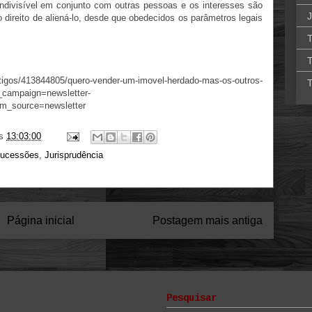
indivisível em conjunto com outras pessoas e os interesses são
J
do direito de aliená-lo, desde que obedecidos os parâmetros legais
T
T
artigos/413844805/quero-vender-um-imovel-herdado-mas-os-outros-
T
_campaign=newsletter-
m_source=newsletter
s
13:03:00
Sucessões
,
Jurisprudência
Página inicial
Postagem mais antiga
Pesquisar