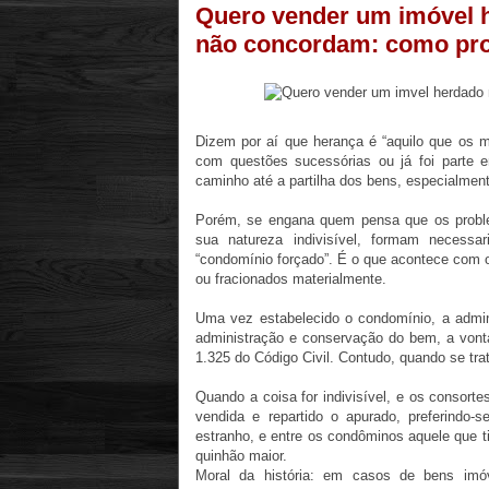
Quero vender um imóvel h
não concordam: como pr
Dizem por aí que herança é “aquilo que os 
com questões sucessórias ou já foi parte 
caminho até a partilha dos bens, especialmen
Porém, se engana quem pensa que os probl
sua natureza indivisível, formam necess
“condomínio forçado”. É o que acontece com o
ou fracionados materialmente.
Uma vez estabelecido o condomínio, a admini
administração e conservação do bem, a vonta
1.325 do Código Civil. Contudo, quando se tra
Quando a coisa for indivisível, e os consort
vendida e repartido o apurado, preferindo-
estranho, e entre os condôminos aquele que ti
quinhão maior.
Moral da história: em casos de bens imó