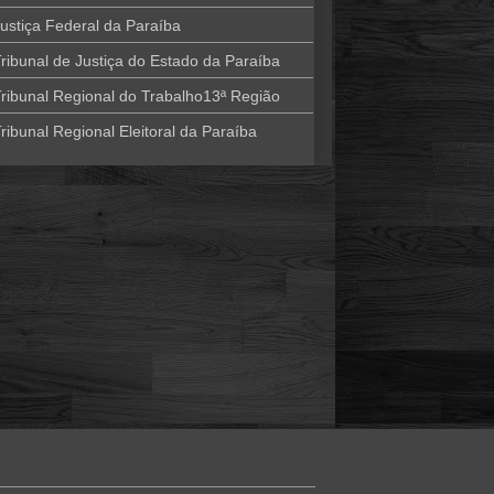
ustiça Federal da Paraíba
ribunal de Justiça do Estado da Paraíba
ribunal Regional do Trabalho13ª Região
ribunal Regional Eleitoral da Paraíba