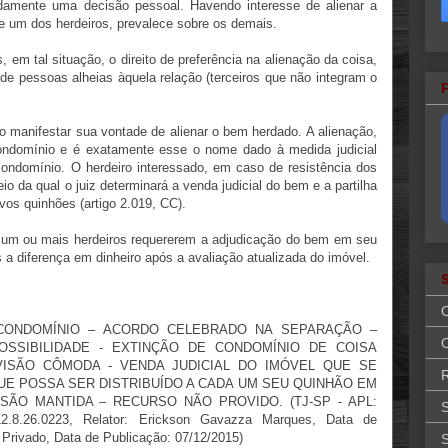
damente uma decisão pessoal. Havendo interesse de alienar a
e um dos herdeiros, prevalece sobre os demais.
 em tal situação, o direito de preferência na alienação da coisa,
 de pessoas alheias àquela relação (terceiros que não integram o
iro manifestar sua vontade de alienar o bem herdado. A alienação,
ondomínio e é exatamente esse o nome dado à medida judicial
ondomínio. O herdeiro interessado, em caso de resistência dos
io da qual o juiz determinará a venda judicial do bem e a partilha
vos quinhões (artigo 2.019, CC).
o um ou mais herdeiros requererem a adjudicação do bem em seu
a diferença em dinheiro após a avaliação atualizada do imóvel.
 CONDOMÍNIO – ACORDO CELEBRADO NA SEPARAÇÃO –
O
SSIBILIDADE - EXTINÇÃO DE CONDOMÍNIO DE COISA
DIVISÃO CÔMODA - VENDA JUDICIAL DO IMÓVEL QUE SE
R
E POSSA SER DISTRIBUÍDO A CADA UM SEU QUINHÃO EM
SÃO MANTIDA – RECURSO NÃO PROVIDO. (TJ-SP - APL:
S
2.8.26.0223, Relator: Erickson Gavazza Marques, Data de
 Privado, Data de Publicação: 07/12/2015)
S