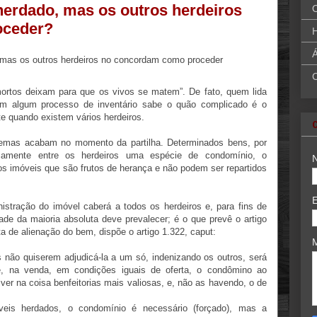
erdado, mas os outros herdeiros
oceder?
H
Á
mortos deixam para que os vivos se matem”. De fato, quem lida
em algum processo de inventário sabe o quão complicado é o
te quando existem vários herdeiros.
emas acabam no momento da partilha. Determinados bens, por
ariamente entre os herdeiros uma espécie de condomínio, o
s imóveis que são frutos de herança e não podem ser repartidos
stração do imóvel caberá a todos os herdeiros e, para fins de
de da maioria absoluta deve prevalecer; é o que prevê o artigo
ta de alienação do bem, dispõe o artigo 1.322, caput:
es não quiserem adjudicá-la a um só, indenizando os outros, será
se, na venda, em condições iguais de oferta, o condômino ao
ver na coisa benfeitorias mais valiosas, e, não as havendo, o de
veis herdados, o condomínio é necessário (forçado), mas a