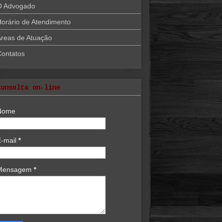
O Advogado
orário de Atendimento
reas de Atuação
Contatos
Consulta on-line
Nome
E-mail
*
Mensagem
*