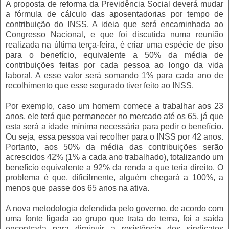
A proposta de reforma da Previdência Social deverá mudar
a fórmula de cálculo das aposentadorias por tempo de
contribuição do INSS. A ideia que será encaminhada ao
Congresso Nacional, e que foi discutida numa reunião
realizada na última terça-feira, é criar uma espécie de piso
para o benefício, equivalente a 50% da média de
contribuições feitas por cada pessoa ao longo da vida
laboral. A esse valor será somando 1% para cada ano de
recolhimento que esse segurado tiver feito ao INSS.
Por exemplo, caso um homem comece a trabalhar aos 23
anos, ele terá que permanecer no mercado até os 65, já que
esta será a idade mínima necessária para pedir o benefício.
Ou seja, essa pessoa vai recolher para o INSS por 42 anos.
Portanto, aos 50% da média das contribuições serão
acrescidos 42% (1% a cada ano trabalhado), totalizando um
benefício equivalente a 92% da renda a que teria direito. O
problema é que, dificilmente, alguém chegará a 100%, a
menos que passe dos 65 anos na ativa.
A nova metodologia defendida pelo governo, de acordo com
uma fonte ligada ao grupo que trata do tema, foi a saída
encontrada para diminuir a resistência dos sindicatos