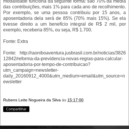
modalidade funciona da seguinte forma: são 70% da média
das contribuições, mais 1% para cada ano de recolhimento.
Por exemplo, se uma pessoa contribuiu por 15 anos, a
aposentadoria dela será de 85% (70% mais 15%). Se ela
tivesse direito a um benefício integral de R$ 2 mil, por
exemplo, receberia 85%, ou seja, R$ 1.700.
Fonte: Extra
Fonte: http://raoniboaventura.jusbrasil.com.br/noticias/3826
12842/reforma-da-previdencia-novas-regras-para-calcular-
aposentadoria-por-tempo-de-contribuicao?
utm_campaign=newsletter-
daily_20160912_4000&utm_medium=email&utm_source=n
ewsletter
Rubens Leite Nogueira da Silva
às
15:17:00
Compartilhar