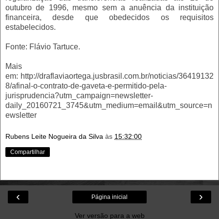
outubro de 1996, mesmo sem a anuência da instituição
financeira, desde que obedecidos os requisitos
estabelecidos.
Fonte: Flávio Tartuce.
Mais
em: http://draflaviaortega.jusbrasil.com.br/noticias/36419132
8/afinal-o-contrato-de-gaveta-e-permitido-pela-
jurisprudencia?utm_campaign=newsletter-
daily_20160721_3745&utm_medium=email&utm_source=n
ewsletter
Rubens Leite Nogueira da Silva
às
15:32:00
Compartilhar
‹
›
Página inicial
Ver versão para a web