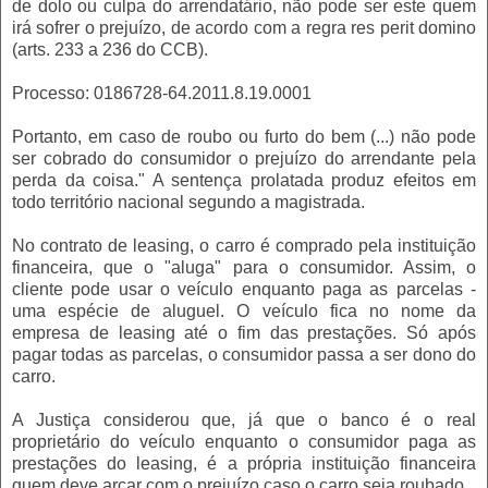
de dolo ou culpa do arrendatário, não pode ser este quem
irá sofrer o prejuízo, de acordo com a regra res perit domino
(arts. 233 a 236 do CCB).
Processo: 0186728-64.2011.8.19.0001
Portanto, em caso de roubo ou furto do bem (...) não pode
ser cobrado do consumidor o prejuízo do arrendante pela
perda da coisa." A sentença prolatada produz efeitos em
todo território nacional segundo a magistrada.
No contrato de leasing, o carro é comprado pela instituição
financeira, que o "aluga" para o consumidor. Assim, o
cliente pode usar o veículo enquanto paga as parcelas -
uma espécie de aluguel. O veículo fica no nome da
empresa de leasing até o fim das prestações. Só após
pagar todas as parcelas, o consumidor passa a ser dono do
carro.
A Justiça considerou que, já que o banco é o real
proprietário do veículo enquanto o consumidor paga as
prestações do leasing, é a própria instituição financeira
quem deve arcar com o prejuízo caso o carro seja roubado.