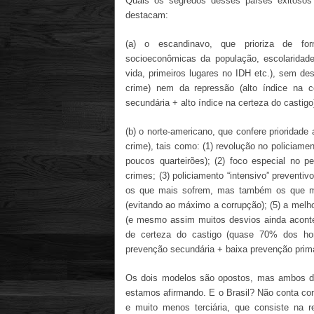
Quais os segredos desses países exitosos
destacam:
(a) o escandinavo, que prioriza de for
socioeconômicas da população, escolaridade a
vida, primeiros lugares no IDH etc.), sem d
crime) nem da repressão (alto índice na c
secundária + alto índice na certeza do castigo
(b) o norte-americano, que confere prioridad
crime), tais como: (1) revolução no policiam
poucos quarteirões); (2) foco especial no 
crimes; (3) policiamento “intensivo” preventi
os que mais sofrem, mas também os que mai
(evitando ao máximo a corrupção); (5) a melho
(e mesmo assim muitos desvios ainda acontec
de certeza do castigo (quase 70% dos hom
prevenção secundária + baixa prevenção primár
Os dois modelos são opostos, mas ambos dã
estamos afirmando. E o Brasil? Não conta co
e muito menos terciária, que consiste na r