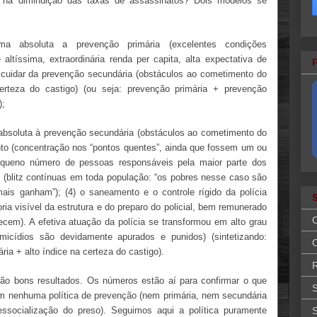
 na diminuição das taxas de assassinatos? Dois modelos se
ma absoluta a prevenção primária (excelentes condições
ltíssima, extraordinária renda per capita, alta expectativa de
escuidar da prevenção secundária (obstáculos ao cometimento do
erteza do castigo) (ou seja: prevenção primária + prevenção
);
e absoluta à prevenção secundária (obstáculos ao cometimento do
ento (concentração nos “pontos quentes”, ainda que fossem um ou
pequeno número de pessoas responsáveis pela maior parte dos
vo (blitz contínuas em toda população: “os pobres nesse caso são
s ganham”); (4) o saneamento e o controle rígido da polícia
ria visível da estrutura e do preparo do policial, bem remunerado
em). A efetiva atuação da polícia se transformou em alto grau
icídios são devidamente apurados e punidos) (sintetizando:
O
ia + alto índice na certeza do castigo).
R
o bons resultados. Os números estão aí para confirmar o que
S
m nenhuma política de prevenção (nem primária, nem secundária
essocialização do preso). Seguimos aqui a política puramente
S