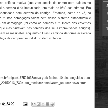
ma política reativa (que vem depois do crime) com baixíssimo
J
aqui a certeza é da impunidade, em mais de 98% dos crimes). Em
secundária nem certeza do castigo. Estamos, como se vê, no
T
ue muitos demagogos falam bem desse sistema estapafúrdio e
T
ta em demagogia (tal como os homens e mulheres das cavernas
que eles pintavam nas paredes dos seus improvisados abrigos).
T
sem assassinatos enquanto o Brasil caminha de forma acelerada
taça de campeão mundial: no item violência!
l.com.br/artigos/167521938/nova-york-fechou-10-dias-seguidos-sem-
ly_20150213_730&utm_medium=email&utm_source=newsletter
s
04:53:00