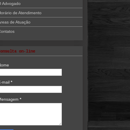
O Advogado
orário de Atendimento
reas de Atuação
Contatos
Consulta on-line
Nome
E-mail
*
Mensagem
*