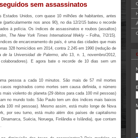
 seguidos sem assassinatos
H
s Estados Unidos, com quase 10 milhões de habitantes, antes
de (particularmente nos anos 90), no dia 12/2/15 bateu o recorde
Á
ados à polícia. Os índices de assassinatos e roubos (assaltos)
holm,
The New York Times International Wekly
– Folha, 7/2/15).
ndices de encarceramento do país, é uma das cidades que mais
apenas 328 homicídios em 2014, contra 2.245 em 1990 (redução de
ca de la Universidad de Palermo
, año 13, n. 1, novembro/2012,
 colaboradores). E agora bate o recorde de 10 dias sem um
e uma pessoa a cada 10 minutos. São mais de 57 mil mortes
s casos registrados como mortes sem causa definida, o número
s mais violento do planeta (29 óbitos para cada 100 mil pessoas)
tam no mundo todo. São Paulo tem um dos índices mais baixos
a cada 100 mil pessoas). Mesmo assim, está muito longe de Nova
k, por seu turno, está muito além dos países de capitalismo
 Dinamarca, Suécia, Noruega, Finlândia e Islândia), que contam
.