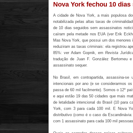
Nova York fechou 10 dias
A cidade de Nova York, a mais populosa do
notabilizada pelas altas taxas de criminalida
de 10 dias seguidos sem assassinatos notici
caíram pela metade nos EUA (ver Erik Eck
Mas Nova York, que possui um dos menores í
reduziram as taxas criminais: ela registrou 
85%: ver Adam Gopnik, em
Revista Jurídi
tradução de Juan F. González Bertomeu e
assassinato sequer.
No Brasil, em contrapartida, assassina-s
intencionais por ano (e se considerarmos o
passa de 60 mil facilmente). Somos o 12º paí
e aqui estão 19 das 50 cidades que mais ma
de letalidade intencional do Brasil (10 par
York, com 3 para cada 100 mil. E Nova Yor
distributivo (como é o caso da Escandinávia:
com 1 assassinato para cada 100 mil pessoas