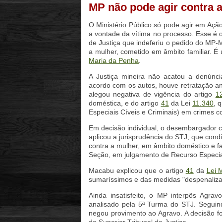
MP não pode agir contra a
O Ministério Público só pode agir em Açã
a vontade da vítima no processo. Esse é 
de Justiça que indeferiu o pedido do MP-
a mulher, cometido em âmbito familiar. É
Maria da Penha
.
A Justiça mineira não acatou a denúnc
acordo com os autos, houve retratação a
alegou negativa de vigência do artigo
1
doméstica, e do artigo
41
da Lei
11.340
, 
Especiais Cíveis e Criminais) em crimes c
Em decisão individual, o desembargador c
aplicou a jurisprudência do STJ, que cond
contra a mulher, em âmbito doméstico e fam
Seção, em julgamento de Recurso Especial
Macabu explicou que o artigo
41
da
Lei 
sumaríssimos e das medidas "despenaliza
Ainda insatisfeito, o MP interpôs Agra
analisado pela 5ª Turma do STJ. Seguind
negou provimento ao Agravo. A decisão f