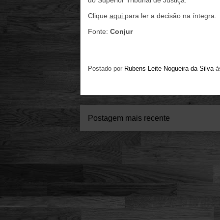
do Superior Tribunal de Justiça.
Clique
aqui
para ler a decisão na íntegra.
Fonte:
Conjur
Postado por
Rubens Leite Nogueira da Silva
à
Postagem mais recente