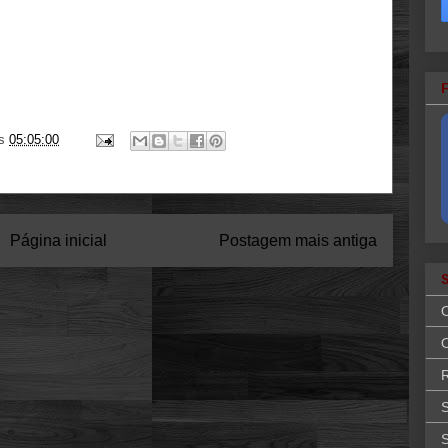
s
05:05:00
Página inicial
Postagem mais antiga
O
R
S
S