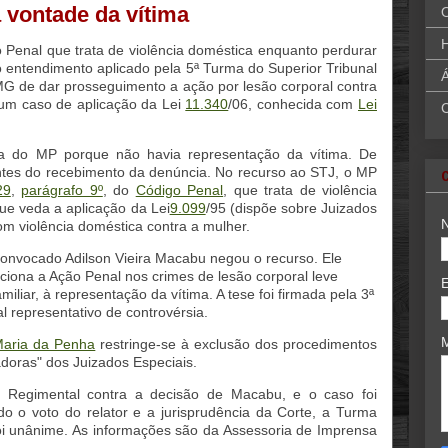
 vontade da vítima
H
o Penal que trata de violência doméstica enquanto perdurar
o entendimento aplicado pela 5ª Turma do Superior Tribunal
Á
MG de dar prosseguimento a ação por lesão corporal contra
 um caso de aplicação da Lei
11.340
/06, conhecida com
Lei
ia do MP porque não havia representação da vítima. De
ntes do recebimento da denúncia. No recurso ao STJ, o MP
29
,
parágrafo 9º
, do
Código Penal
, que trata de violência
que veda a aplicação da Lei
9.099
/95 (dispõe sobre Juizados
om violência doméstica contra a mulher.
onvocado Adilson Vieira Macabu negou o recurso. Ele
iciona a Ação Penal nos crimes de lesão corporal leve
iliar, à representação da vítima. A tese foi firmada pela 3ª
 representativo de controvérsia.
Maria da Penha
restringe-se à exclusão dos procedimentos
doras" dos Juizados Especiais.
vo Regimental contra a decisão de Macabu, e o caso foi
o o voto do relator e a jurisprudência da Corte, a Turma
oi unânime. As informações são da Assessoria de Imprensa