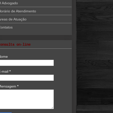
O Advogado
orário de Atendimento
reas de Atuação
Contatos
Consulta on-line
Nome
E-mail
*
Mensagem
*