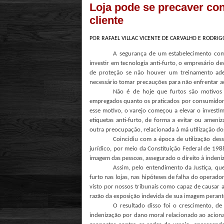
Loja pode se precaver co
cliente
POR RAFAEL VILLAC VICENTE DE CARVALHO E RODRI
A segurança de um estabelecimento com
investir em tecnologia anti-furto, o empresário d
de proteção se não houver um treinamento ade
necessário tomar precauções para não enfrentar aç
Não é de hoje que furtos são motivos d
empregados quanto os praticados por consumidores 
esse motivo, o varejo começou a elevar o investim
etiquetas anti-furto, de forma a evitar ou ameni
outra preocupação, relacionada à má utilização d
Coincidiu com a época de utilização de
jurídico, por meio da Constituição Federal de 1988 
imagem das pessoas, assegurado o direito à indeni
Assim, pelo entendimento da Justiça, qu
furto nas lojas, nas hipóteses de falha do operado
visto por nossos tribunais como capaz de causar 
razão da exposição indevida de sua imagem perante
O resultado disso foi o crescimento, d
indenização por dano moral relacionado ao acion