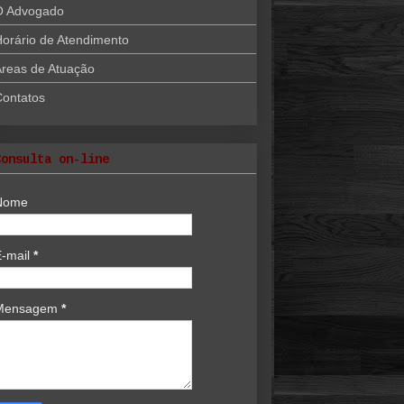
O Advogado
orário de Atendimento
reas de Atuação
Contatos
Consulta on-line
Nome
E-mail
*
Mensagem
*