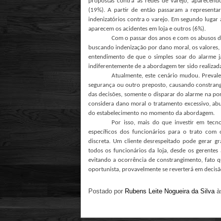
propostas contra as redes de varejo, aparecend
(19%). A partir de então passaram a representar
indenizatórios contra o varejo. Em segundo lugar
aparecem os acidentes em loja e outros (6%).
Com o passar dos anos e com os abusos d
buscando indenização por dano moral, os valores, 
entendimento de que o simples soar do alarme já
indiferentemente de a abordagem ter sido realizad
Atualmente, este cenário mudou. Preval
segurança ou outro preposto, causando constrang
das decisões, somente o disparar do alarme na port
considera dano moral o tratamento excessivo, ab
do estabelecimento no momento da abordagem.
Por isso, mais do que investir em tecno
específicos dos funcionários para o trato com
discreta. Um cliente desrespeitado pode gerar gr
todos os funcionários da loja, desde os gerentes
evitando a ocorrência de constrangimento, fato 
oportunista, provavelmente se reverterá em decisã
Postado por
Rubens Leite Nogueira da Silva
à