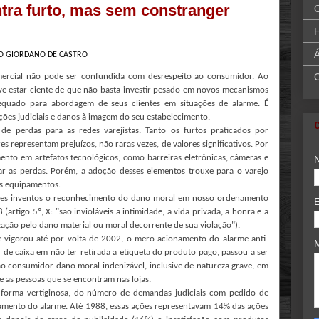
ntra furto, mas sem constranger
H
Á
GO GIORDANO DE CASTRO
ercial não pode ser confundida com desrespeito ao consumidor. Ao
eve estar ciente de que não basta investir pesado em novos mecanismos
quado para abordagem de seus clientes em situações de alarme. É
ões judiciais e danos à imagem do seu estabelecimento.
e perdas para as redes varejistas. Tanto os furtos praticados por
representam prejuízos, não raras vezes, de valores significativos. Por
ento em artefatos tecnológicos, como barreiras eletrônicas, câmeras e
zar as perdas. Porém, a adoção desses elementos trouxe para o varejo
os equipamentos.
sses inventos o reconhecimento do dano moral em nosso ordenamento
(artigo 5º, X: "são invioláveis a intimidade, a vida privada, a honra e a
zação pelo dano material ou moral decorrente de sua violação").
e vigorou até por volta de 2002, o mero acionamento do alarme anti-
r de caixa em não ter retirada a etiqueta do produto pago, passou a ser
ao consumidor dano moral indenizável, inclusive de natureza grave, em
 as pessoas que se encontram nas lojas.
e forma vertiginosa, do número de demandas judiciais com pedido de
amento do alarme. Até 1988, essas ações representavam 14% das ações