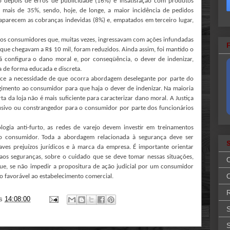
o depois de erros de publicidade (16%) e insatisfação com produtos
 mais de 35%, sendo, hoje, de longe, a maior incidência de pedidos
 aparecem as cobranças indevidas (8%) e, empatados em terceiro lugar,
os consumidores que, muitas vezes, ingressavam com ações infundadas
que chegavam a R$ 10 mil, foram reduzidos. Ainda assim, foi mantido o
 configura o dano moral e, por conseqüência, o dever de indenizar,
a de forma educada e discreta.
ece a necessidade de que ocorra abordagem deselegante por parte do
imento ao consumidor para que haja o dever de indenizar. Na maioria
a da loja não é mais suficiente para caracterizar dano moral. A Justiça
usivo ou constrangedor para o consumidor por parte dos funcionários
logia anti-furto, as redes de varejo devem investir em treinamentos
 o consumidor. Toda a abordagem relacionada à segurança deve ser
aves prejuízos jurídicos e à marca da empresa. É importante orientar
 aos seguranças, sobre o cuidado que se deve tomar nessas situações,
que, se não impedir a propositura de ação judicial por um consumidor
O
o favorável ao estabelecimento comercial.
R
s
14:08:00
S
S