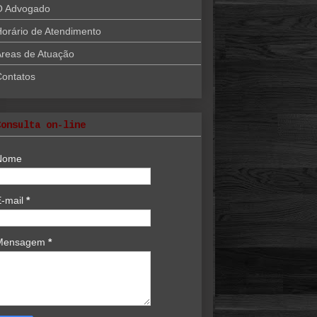
O Advogado
orário de Atendimento
reas de Atuação
Contatos
Consulta on-line
Nome
E-mail
*
Mensagem
*