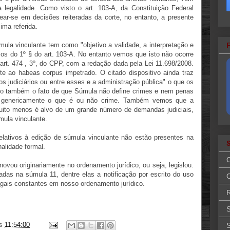
 legalidade. Como visto o art. 103-A, da Constituição Federal
ar-se em decisões reiteradas da corte, no entanto, a presente
ma referida.
mula vinculante tem como "objetivo a validade, a interpretação e
os do 1º § do art. 103-A. No entanto vemos que isto não ocorre
 art. 474 , 3º, do CPP, com a redação dada pela Lei 11.698/2008.
te ao habeas corpus impetrado. O citado dispositivo ainda traz
ãos judiciários ou entre esses e a administração pública" o que os
ando também o fato de que Súmula não define crimes e nem penas
er genericamente o que é ou não crime. Também vemos que a
muito menos é alvo de um grande número de demandas judiciais,
mula vinculante.
elativos à edição de súmula vinculante não estão presentes na
nalidade formal.
ovou originariamente no ordenamento jurídico, ou seja, legislou.
adas na súmula 11, dentre elas a notificação por escrito do uso
O
egais constantes em nosso ordenamento jurídico.
R
S
s
11:54:00
S