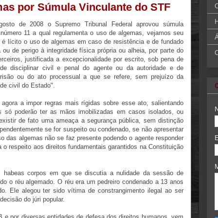
mas por Súmula Vinculante do STF
H
osto de 2008 o Supremo Tribunal Federal aprovou súmula
e número 11 a qual regulamenta o uso de algemas, vejamos seu
Á
 é lícito o uso de algemas em caso de resistência e de fundado
 ou de perigo à integridade física própria ou alheia, por parte do
rceiros, justificada a excepcionalidade por escrito, sob pena de
ade disciplinar civil e penal do agente ou da autoridade e de
prisão ou do ato processual a que se refere, sem prejuízo da
de civil do Estado".
gora a impor regras mais rígidas sobre esse ato, salientando
s só poderão ter as mãos imobilizadas em casos isolados, ou
existir de fato uma ameaça a segurança pública, sem distinção
pendentemente se for suspeito ou condenado, se não apresentar
o uso das algemas não se faz presente podendo o agente responder
 o respeito aos direitos fundamentais garantidos na Constituição
m habeas corpos em que se discutia a nulidade da sessão de
ido o réu algemado. O réu era um pedreiro condenado a 13 anos
ado. Ele alegou ter sido vítima de constrangimento ilegal ao ser
decisão do júri popular.
B e por diversas entidades de defesa dos direitos humanos, vem