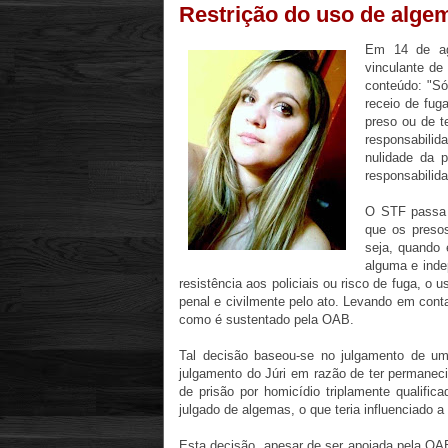
Restrição do uso de alge
Em 14 de ag
vinculante d
conteúdo: "Só
receio de fuga
preso ou de te
responsabilid
nulidade da 
responsabilida
O STF passa a
que os preso
seja, quando 
alguma e inde
resistência aos policiais ou risco de fuga, 
penal e civilmente pelo ato. Levando em conta
como é sustentado pela OAB.
Tal decisão baseou-se no julgamento de u
julgamento do Júri em razão de ter permanec
de prisão por homicídio triplamente qualific
julgado de algemas, o que teria influenciado a 
Esta decisão, apesar de ser apoiada pela OA