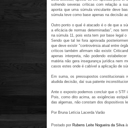
sofrendo severas críticas com relação a sua
aponta que uma súmula vinculante deve base
súmula teve como base apenas na decisão aci
Outro ponto o qual é atacado é o de que a sú
a eficácia de normas determinadas”, nos term
na súmula 11, pois esta tem por base legal o
Sendo que tal lei fora aprovada posteriormen
que deve existir "controvérsia atual entre órg
críticos também afirmam não existir. Critic
apenas interpreta, não podendo estabelec
matéria não gera insegurança jurídica nem 
casos estes onde é cabível a aplicação de sú
Em suma, os pressupostos constitucionais r
aludida decisão, daí sua patente inconstitucio
Ante o exposto podemos concluir que o STF in
Pois, como dito acima, as exigências estipul
das algemas, não constam dos dispositivos l
Por Bruna Letícia Lacerda Varão
Postado por
Rubens Leite Nogueira da Silva
à